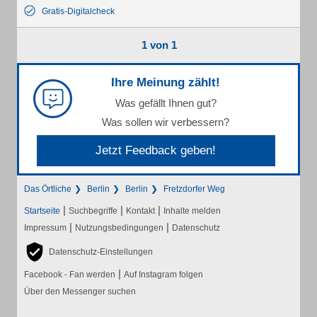
Gratis-Digitalcheck
1 von 1
Ihre Meinung zählt!
Was gefällt Ihnen gut?
Was sollen wir verbessern?
Jetzt Feedback geben!
Das Örtliche
Berlin
Berlin
Fretzdorfer Weg
|
|
|
Startseite
Suchbegriffe
Kontakt
Inhalte melden
|
|
Impressum
Nutzungsbedingungen
Datenschutz
Datenschutz-Einstellungen
|
Facebook - Fan werden
Auf Instagram folgen
Über den Messenger suchen