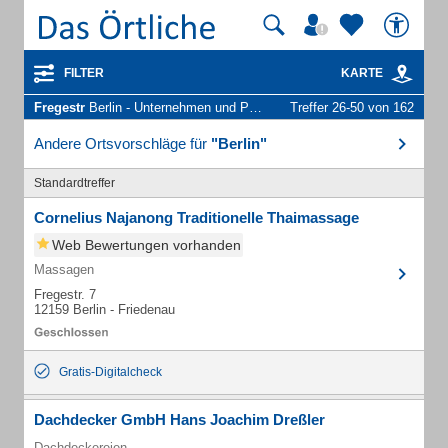
FILTER
KARTE
Fregestr
Berlin - Unternehmen und Personen
Treffer 26-50 von 162
Andere Ortsvorschläge für
"Berlin"
Standardtreffer
Cornelius Najanong Traditionelle Thaimassage
Web Bewertungen vorhanden
Massagen
Fregestr. 7
12159 Berlin - Friedenau
Gratis-Digitalcheck
Dachdecker GmbH Hans Joachim Dreßler
Dachdeckereien