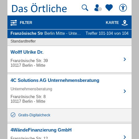
FILTER
KARTE
Französische Str
Berlin Mitte - Unternehmen und Personen
Treffer 101-104 von 104
Standardtreffer
Wolff Ulrike Dr.
Französische Str. 39
10117 Berlin - Mitte
4C Solutions AG Unternehmensberatung
Unternehmensberatung
Französische Str. 8
10117 Berlin - Mitte
Gratis-Digitalcheck
4WändeFinanzierung GmbH
Französische Str. 12