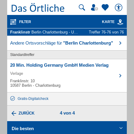
FILTER
KARTE
Franklinstr
Berlin Charlottenburg - Unternehmen und Personen
Treffer 76-76 von 76
Andere Ortsvorschläge für
"Berlin Charlottenburg"
Standardtreffer
20 Min. Holding Germany GmbH Medien Verlag
Verlage
Franklinstr. 10
10587 Berlin - Charlottenburg
Gratis-Digitalcheck
4 von 4
ZURÜCK
Die besten