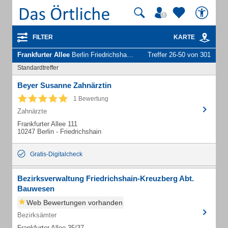
FILTER
KARTE
Frankfurter Allee
Berlin Friedrichshain - Unternehmen und Personen
Treffer 26-50 von 301
Standardtreffer
Beyer Susanne Zahnärztin
1 Bewertung
Zahnärzte
Frankfurter Allee 111
10247 Berlin - Friedrichshain
Gratis-Digitalcheck
Bezirksverwaltung Friedrichshain-Kreuzberg Abt.
Bauwesen
Web Bewertungen vorhanden
Bezirksämter
Frankfurter Allee 35/37