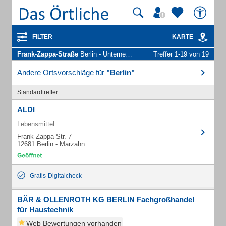
FILTER
KARTE
Frank-Zappa-Straße
Berlin - Unternehmen und Personen
Treffer 1-19 von 19
Andere Ortsvorschläge für
"Berlin"
Standardtreffer
ALDI
Lebensmittel
Frank-Zappa-Str. 7
12681 Berlin - Marzahn
Gratis-Digitalcheck
BÄR & OLLENROTH KG BERLIN Fachgroßhandel
für Haustechnik
Web Bewertungen vorhanden