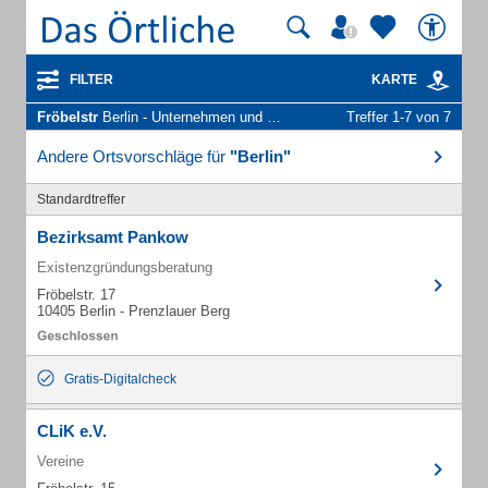
FILTER
KARTE
Fröbelstr
Berlin - Unternehmen und Personen
Treffer 1-7 von 7
Andere Ortsvorschläge für
"Berlin"
Standardtreffer
Bezirksamt Pankow
Existenzgründungsberatung
Fröbelstr. 17
10405 Berlin - Prenzlauer Berg
Gratis-Digitalcheck
CLiK e.V.
Vereine