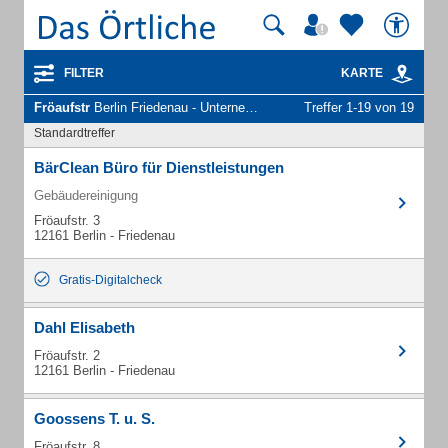
FILTER
KARTE
Fröaufstr
Berlin Friedenau - Unternehmen und Personen
Treffer 1-19 von 19
Standardtreffer
BärClean Büro für Dienstleistungen
Gebäudereinigung
Fröaufstr. 3
12161 Berlin - Friedenau
Gratis-Digitalcheck
Dahl Elisabeth
Fröaufstr. 2
12161 Berlin - Friedenau
Goossens T. u. S.
Fröaufstr. 8