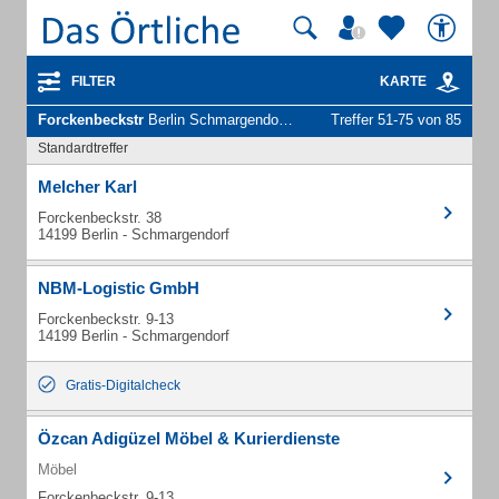
FILTER
KARTE
Forckenbeckstr
Berlin Schmargendorf - Unternehmen und Personen
Treffer 51-75 von 85
Standardtreffer
Melcher Karl
Forckenbeckstr. 38
14199 Berlin - Schmargendorf
NBM-Logistic GmbH
Forckenbeckstr. 9-13
14199 Berlin - Schmargendorf
Gratis-Digitalcheck
Özcan Adigüzel Möbel & Kurierdienste
Möbel
Forckenbeckstr. 9-13