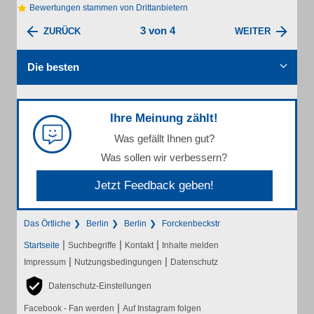
Bewertungen stammen von Drittanbietern
3 von 4
ZURÜCK
WEITER
Die besten
Ihre Meinung zählt!
Was gefällt Ihnen gut?
Was sollen wir verbessern?
Jetzt Feedback geben!
Das Örtliche
Berlin
Berlin
Forckenbeckstr
|
|
|
Startseite
Suchbegriffe
Kontakt
Inhalte melden
|
|
Impressum
Nutzungsbedingungen
Datenschutz
Datenschutz-Einstellungen
|
Facebook - Fan werden
Auf Instagram folgen