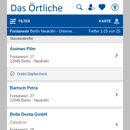
FILTER
KARTE
Fontanestr
Berlin Neukölln - Unternehmen und Personen
Treffer 1-25 von 25
Standardtreffer
Animas-Film
Fontanestr. 17
12049 Berlin - Neukölln
Gratis-Digitalcheck
Bartsch Petra
Fontanestr. 27
12049 Berlin - Neukölln
Bella Denta GmbH
Zahnärzte
Fontanestr. 18