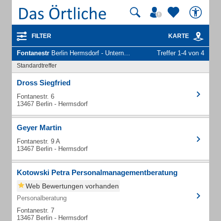
FILTER
KARTE
Fontanestr
Berlin Hermsdorf - Unternehmen und Personen
Treffer 1-4 von 4
Standardtreffer
Dross Siegfried
Fontanestr. 6
13467 Berlin - Hermsdorf
Geyer Martin
Fontanestr. 9 A
13467 Berlin - Hermsdorf
Kotowski Petra Personalmanagementberatung
Web Bewertungen vorhanden
Personalberatung
Fontanestr. 7
13467 Berlin - Hermsdorf