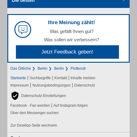
Die besten
Ihre Meinung zählt!
Was gefällt Ihnen gut?
Was sollen wir verbessern?
Jetzt Feedback geben!
Das Örtliche
Berlin
Berlin
Flottenstr
|
|
|
Startseite
Suchbegriffe
Kontakt
Inhalte melden
|
|
Impressum
Nutzungsbedingungen
Datenschutz
Datenschutz-Einstellungen
|
Facebook - Fan werden
Auf Instagram folgen
Über den Messenger suchen
Zur Desktop-Seite wechseln