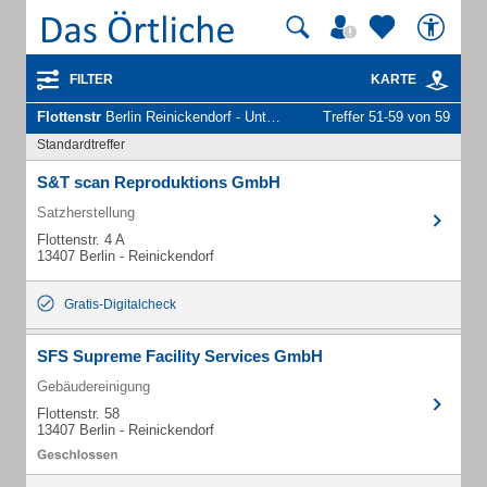
FILTER
KARTE
Flottenstr
Berlin Reinickendorf - Unternehmen und Personen
Treffer 51-59 von 59
Standardtreffer
S&T scan Reproduktions GmbH
Satzherstellung
Flottenstr. 4 A
13407 Berlin - Reinickendorf
Gratis-Digitalcheck
SFS Supreme Facility Services GmbH
Gebäudereinigung
Flottenstr. 58
13407 Berlin - Reinickendorf