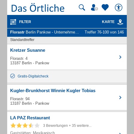
FILTER
KARTE
Florastr
Berlin Pankow - Unternehmen und Personen
Treffer 76-100 von 146
Standardtreffer
Kretzer Susanne
Florastr. 4
13187 Berlin - Pankow
Gratis-Digitalcheck
Kugler-Brunkhorst Winnie Kugler Tobias
Florastr. 94
13187 Berlin - Pankow
LA PAZ Restaurant
3 Bewertungen + 35 weitere...
Gaststätten: Mexikanisch