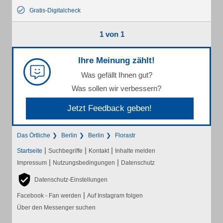
Gratis-Digitalcheck
1 von 1
Ihre Meinung zählt!
Was gefällt Ihnen gut?
Was sollen wir verbessern?
Jetzt Feedback geben!
Das Örtliche
Berlin
Berlin
Florastr
|
|
|
Startseite
Suchbegriffe
Kontakt
Inhalte melden
|
|
Impressum
Nutzungsbedingungen
Datenschutz
Datenschutz-Einstellungen
|
Facebook - Fan werden
Auf Instagram folgen
Über den Messenger suchen