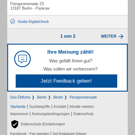
Florapromenade 23
13187 Berlin - Pankow
Gratis-Digitalcheck
1 von 2
WEITER
Ihre Meinung zählt!
Was gefällt Ihnen gut?
Was sollen wir verbessern?
Jetzt Feedback geben!
Das Örtliche
Berlin
Berlin
Florapromenade
|
|
|
Startseite
Suchbegriffe
Kontakt
Inhalte melden
|
|
Impressum
Nutzungsbedingungen
Datenschutz
Datenschutz-Einstellungen
|
Facebook - Fan werden
Auf Instagram folgen