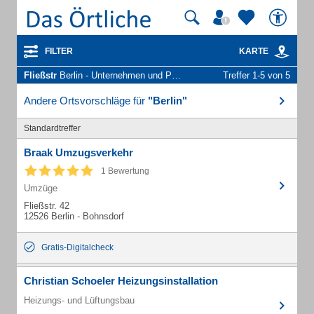
FILTER
KARTE
Fließstr
Berlin - Unternehmen und Personen
Treffer 1-5 von 5
Andere Ortsvorschläge für
"Berlin"
Standardtreffer
Braak Umzugsverkehr
1 Bewertung
Umzüge
Fließstr. 42
12526 Berlin - Bohnsdorf
Gratis-Digitalcheck
Christian Schoeler Heizungsinstallation
Heizungs- und Lüftungsbau