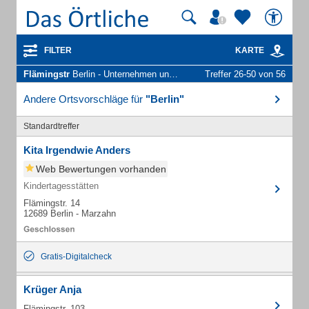
FILTER
KARTE
Flämingstr
Berlin - Unternehmen und Personen
Treffer 26-50 von 56
Andere Ortsvorschläge für
"Berlin"
Standardtreffer
Kita Irgendwie Anders
Web Bewertungen vorhanden
Kindertagesstätten
Flämingstr. 14
12689 Berlin - Marzahn
Gratis-Digitalcheck
Krüger Anja
Flämingstr. 103