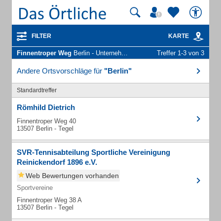
FILTER
KARTE
Finnentroper Weg
Berlin - Unternehmen und Personen
Treffer 1-3 von 3
Andere Ortsvorschläge für
"Berlin"
Standardtreffer
Römhild Dietrich
Finnentroper Weg 40
13507 Berlin - Tegel
SVR-Tennisabteilung Sportliche Vereinigung
Reinickendorf 1896 e.V.
Web Bewertungen vorhanden
Sportvereine
Finnentroper Weg 38 A
13507 Berlin - Tegel