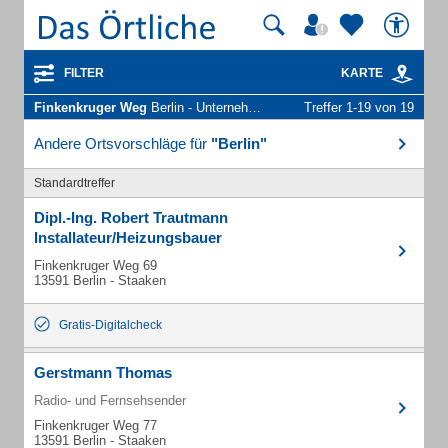
FILTER
KARTE
Finkenkruger Weg
Berlin - Unternehmen und Personen
Treffer 1-19 von 19
Andere Ortsvorschläge für
"Berlin"
Standardtreffer
Dipl.-Ing. Robert Trautmann
Installateur/Heizungsbauer
Finkenkruger Weg 69
13591 Berlin - Staaken
Gratis-Digitalcheck
Gerstmann Thomas
Radio- und Fernsehsender
Finkenkruger Weg 77
13591 Berlin - Staaken