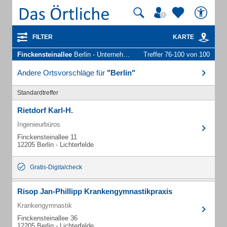
FILTER
KARTE
Finckensteinallee
Berlin - Unternehmen und Personen
Treffer 76-100 von 100
Andere Ortsvorschläge für
"Berlin"
Standardtreffer
Rietdorf Karl-H.
Ingenieurbüros
Finckensteinallee 11
12205 Berlin - Lichterfelde
Gratis-Digitalcheck
Risop Jan-Phillipp Krankengymnastikpraxis
Krankengymnastik
Finckensteinallee 36
12205 Berlin - Lichterfelde