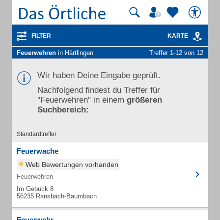
FILTER
KARTE
Feuerwehren
in Härtlingen
Treffer 1-12 von 12
Wir haben Deine Eingabe geprüft.
Nachfolgend findest du Treffer für
"Feuerwehren" in einem
größeren
Suchbereich:
Standardtreffer
Feuerwache
Web Bewertungen vorhanden
Feuerwehren
Im Gebück 8
56235 Ransbach-Baumbach
Feuerwehr