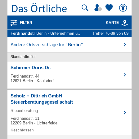
FILTER
KARTE
Ferdinandstr
Berlin - Unternehmen und Personen
Treffer 76-89 von 89
Andere Ortsvorschläge für
"Berlin"
Standardtreffer
Schirmer Doris Dr.
Ferdinandstr. 44
12621 Berlin - Kaulsdorf
Scholz + Dittrich GmbH
Steuerberatungsgesellschaft
Steuerberatung
Ferdinandstr. 31
12209 Berlin - Lichterfelde