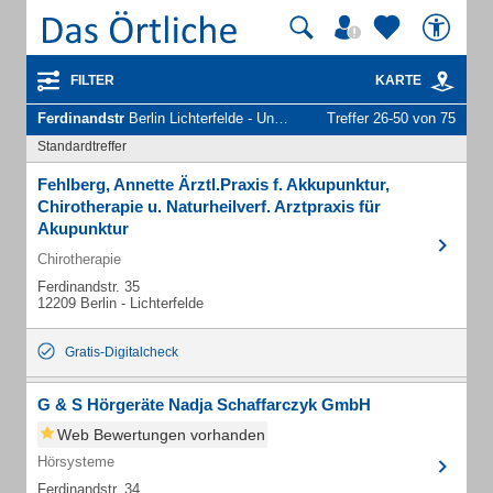
FILTER
KARTE
Ferdinandstr
Berlin Lichterfelde - Unternehmen und Personen
Treffer 26-50 von 75
Standardtreffer
Fehlberg, Annette Ärztl.Praxis f. Akkupunktur,
Chirotherapie u. Naturheilverf. Arztpraxis für
Akupunktur
Chirotherapie
Ferdinandstr. 35
12209 Berlin - Lichterfelde
Gratis-Digitalcheck
G & S Hörgeräte Nadja Schaffarczyk GmbH
Web Bewertungen vorhanden
Hörsysteme
Ferdinandstr. 34