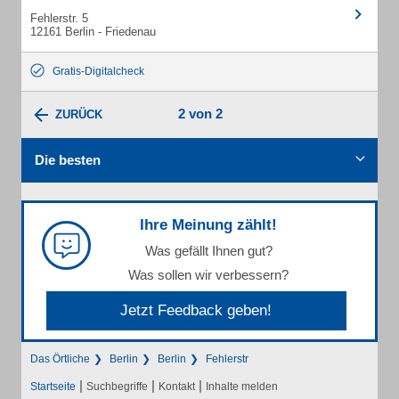
Fehlerstr. 5
12161 Berlin - Friedenau
Gratis-Digitalcheck
2 von 2
ZURÜCK
Die besten
Ihre Meinung zählt!
Was gefällt Ihnen gut?
Was sollen wir verbessern?
Jetzt Feedback geben!
Das Örtliche
Berlin
Berlin
Fehlerstr
|
|
|
Startseite
Suchbegriffe
Kontakt
Inhalte melden