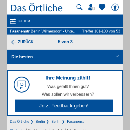
FILTER
Fasanenstr
Berlin Wilmersdorf - Unternehmen und Personen
Treffer 101-100 von 53
5 von 3
ZURÜCK
Die besten
Ihre Meinung zählt!
Was gefällt Ihnen gut?
Was sollen wir verbessern?
Jetzt Feedback geben!
Das Örtliche
Berlin
Berlin
Fasanenstr