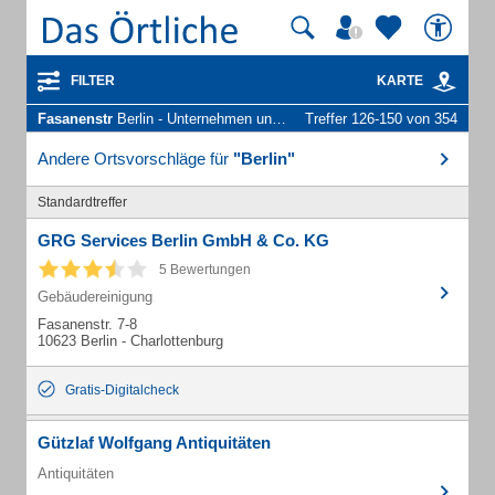
FILTER
KARTE
Fasanenstr
Berlin - Unternehmen und Personen
Treffer 126-150 von 354
Andere Ortsvorschläge für
"Berlin"
Standardtreffer
GRG Services Berlin GmbH & Co. KG
5 Bewertungen
Gebäudereinigung
Fasanenstr. 7-8
10623 Berlin - Charlottenburg
Gratis-Digitalcheck
Gützlaf Wolfgang Antiquitäten
Antiquitäten