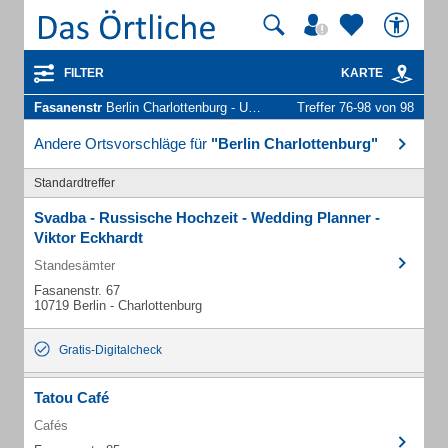
FILTER
KARTE
Fasanenstr
Berlin Charlottenburg - Unternehmen und Personen
Treffer 76-98 von 98
Andere Ortsvorschläge für
"Berlin Charlottenburg"
Standardtreffer
Svadba - Russische Hochzeit - Wedding Planner -
Viktor Eckhardt
Standesämter
Fasanenstr. 67
10719 Berlin - Charlottenburg
Gratis-Digitalcheck
Tatou Café
Cafés