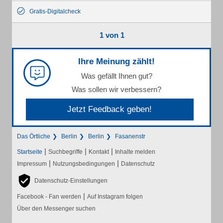
Gratis-Digitalcheck
1 von 1
Ihre Meinung zählt!
Was gefällt Ihnen gut?
Was sollen wir verbessern?
Jetzt Feedback geben!
Das Örtliche
Berlin
Berlin
Fasanenstr
|
|
|
Startseite
Suchbegriffe
Kontakt
Inhalte melden
|
|
Impressum
Nutzungsbedingungen
Datenschutz
Datenschutz-Einstellungen
|
Facebook - Fan werden
Auf Instagram folgen
Über den Messenger suchen