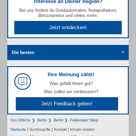
Interesse an Deiner Region?
Bei uns findest du Geldautomaten, Notapotheken,
Benzinpreise und vieles mehr.
Jetzt entdecken!
Die besten
Ihre Meinung zählt!
Was gefällt Ihnen gut?
Was sollen wir verbessern?
Jetzt Feedback geben!
Das Örtliche
Berlin
Berlin
Falkentaler Steig
|
|
|
Startseite
Suchbegriffe
Kontakt
Inhalte melden