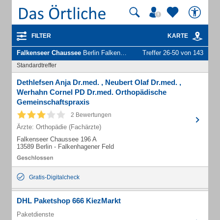
FILTER
KARTE
Falkenseer Chaussee
Berlin Falkenhagener Feld - Unternehmen und Personen
Treffer 26-50 von 143
Standardtreffer
Dethlefsen Anja Dr.med. , Neubert Olaf Dr.med. ,
Werhahn Cornel PD Dr.med. Orthopädische
Gemeinschaftspraxis
2 Bewertungen
Ärzte: Orthopädie (Fachärzte)
Falkenseer Chaussee 196 A
13589 Berlin - Falkenhagener Feld
Gratis-Digitalcheck
DHL Paketshop 666 KiezMarkt
Paketdienste