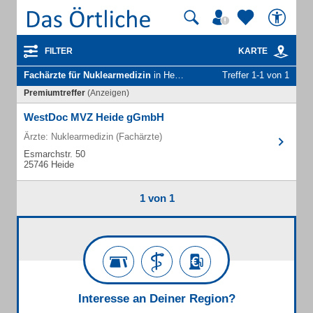
FILTER
KARTE
Fachärzte für Nuklearmedizin
in Heide Holst
Treffer 1-1 von 1
Premiumtreffer
(Anzeigen)
WestDoc MVZ Heide gGmbH
Ärzte: Nuklearmedizin (Fachärzte)
Esmarchstr. 50
25746 Heide
1 von 1
Interesse an Deiner Region?