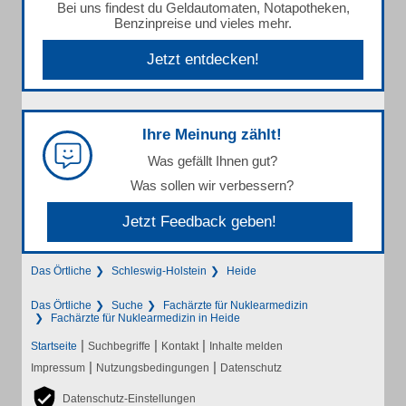
Bei uns findest du Geldautomaten, Notapotheken,
Benzinpreise und vieles mehr.
Jetzt entdecken!
Ihre Meinung zählt!
Was gefällt Ihnen gut?
Was sollen wir verbessern?
Jetzt Feedback geben!
Das Örtliche
Schleswig-Holstein
Heide
Das Örtliche
Suche
Fachärzte für Nuklearmedizin
Fachärzte für Nuklearmedizin in Heide
|
|
|
Startseite
Suchbegriffe
Kontakt
Inhalte melden
|
|
Impressum
Nutzungsbedingungen
Datenschutz
Datenschutz-Einstellungen