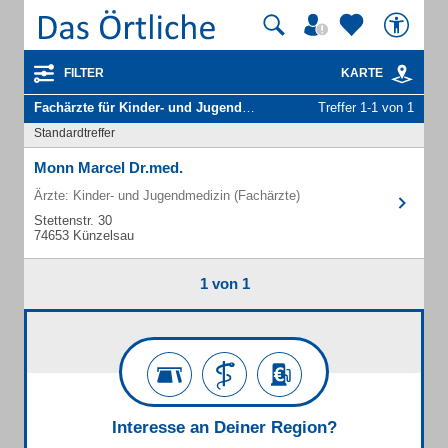
FILTER
KARTE
Fachärzte für Kinder- und Jugendmedizin
in Künzelsau
Treffer 1-1 von 1
Standardtreffer
Monn Marcel Dr.med.
Ärzte: Kinder- und Jugendmedizin (Fachärzte)
Stettenstr. 30
74653 Künzelsau
1 von 1
Interesse an Deiner Region?