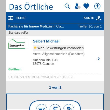
FILTER
KARTE
Fachärzte für Innere Medizin
in Clausen Kr Pirmasens
Treffer 1-1 von 1
Standardtreffer
Seibert Michael
Web Bewertungen vorhanden
Ärzte: Allgemeinmedizin (Fachärzte)
Auf dem Blaul 38
66978 Clausen
HAUSARZTZENTRUM RODALBEN - CLAUSEN.
1 von 1