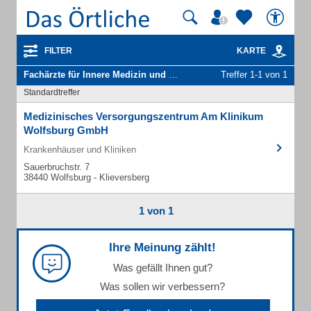
FILTER
KARTE
Fachärzte für Innere Medizin und Gastroenterologie
Treffer 1-1 von 1
in Wolfsburg Kl
Standardtreffer
Medizinisches Versorgungszentrum Am Klinikum
Wolfsburg GmbH
Krankenhäuser und Kliniken
Sauerbruchstr. 7
38440 Wolfsburg - Klieversberg
1 von 1
Ihre Meinung zählt!
Was gefällt Ihnen gut?
Was sollen wir verbessern?