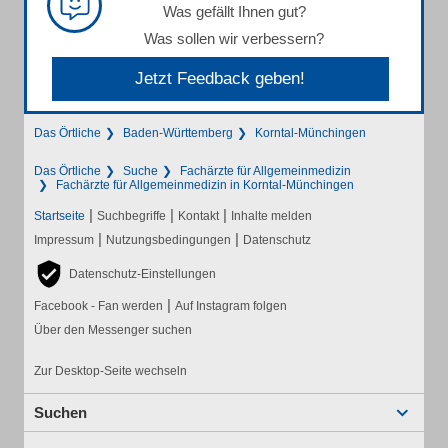
Was gefällt Ihnen gut?
Was sollen wir verbessern?
Jetzt Feedback geben!
Das Örtliche
Baden-Württemberg
Korntal-Münchingen
Das Örtliche
Suche
Fachärzte für Allgemeinmedizin
Fachärzte für Allgemeinmedizin in Korntal-Münchingen
|
|
|
Startseite
Suchbegriffe
Kontakt
Inhalte melden
|
|
Impressum
Nutzungsbedingungen
Datenschutz
Datenschutz-Einstellungen
|
Facebook - Fan werden
Auf Instagram folgen
Über den Messenger suchen
Zur Desktop-Seite wechseln
Suchen