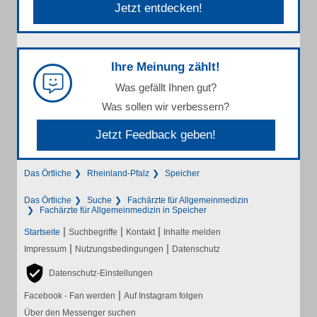
Jetzt entdecken!
Ihre Meinung zählt!
Was gefällt Ihnen gut?
Was sollen wir verbessern?
Jetzt Feedback geben!
Das Örtliche
Rheinland-Pfalz
Speicher
Das Örtliche
Suche
Fachärzte für Allgemeinmedizin
Fachärzte für Allgemeinmedizin in Speicher
|
|
|
Startseite
Suchbegriffe
Kontakt
Inhalte melden
|
|
Impressum
Nutzungsbedingungen
Datenschutz
Datenschutz-Einstellungen
|
Facebook - Fan werden
Auf Instagram folgen
Über den Messenger suchen