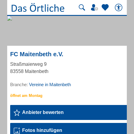
FC Maitenbeth e.V.
Straßmaierweg 9
83558 Maitenbeth
Branche:
Vereine in Maitenbeth
Anbieter bewerten
Fotos hinzufügen