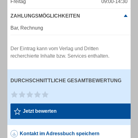
Freitag
09:00-14:30
ZAHLUNGSMÖGLICHKEITEN
Bar, Rechnung
Der Eintrag kann vom Verlag und Dritten
recherchierte Inhalte bzw. Services enthalten.
DURCHSCHNITTLICHE GESAMTBEWERTUNG
Jetzt bewerten
Kontakt im Adressbuch speichern