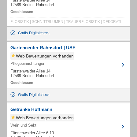
Fürstenwalder Allee 14
12589 Berlin - Rahnsdorf
FLORISTIK | SCHNITTBLUMEN | TRAUERFLORISTIK | DEKORATION | GÄRTNEREI | GEHÖLZE | ZIERPFLANZEN | ZIMMERPFLANZEN | OBSTBAUM | GEMÜSEPFLANZEN | JUNGPFLANZEN | BAUM | HECKE | THUJA | GERANIE | BLUMEN | STAUDEN | GARTENZUBEHÖR | GARTENGERÄTE | PFLANZENSCHUTZ | DÜNGER | ERDE | ÜBERTOPF | SERVICE | BERATUNG
Gratis-Digitalcheck
Gartencenter Rahnsdorf | USE
Web Bewertungen vorhanden
Pflegeeinrichtungen
Fürstenwalder Allee 14
12589 Berlin - Rahnsdorf
Gratis-Digitalcheck
Getränke Hoffmann
Web Bewertungen vorhanden
Wein und Sekt
Fürstenwalder Allee 6-10