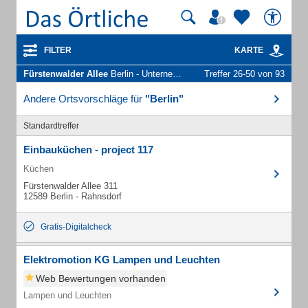
FILTER
KARTE
Fürstenwalder Allee
Berlin - Unternehmen und Personen
Treffer 26-50 von 93
Andere Ortsvorschläge für
"Berlin"
Standardtreffer
Einbauküchen - project 117
Küchen
Fürstenwalder Allee 311
12589 Berlin - Rahnsdorf
Gratis-Digitalcheck
Elektromotion KG Lampen und Leuchten
Web Bewertungen vorhanden
Lampen und Leuchten