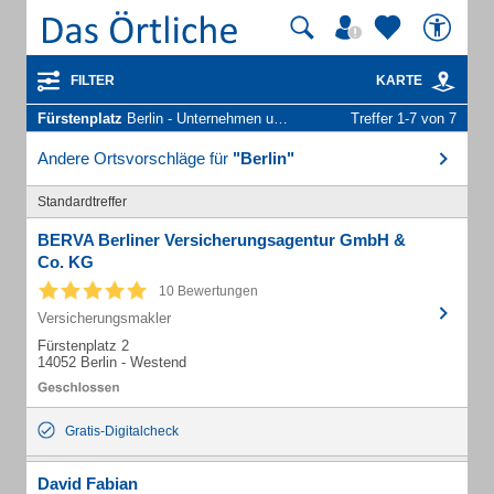
FILTER
KARTE
Fürstenplatz
Berlin - Unternehmen und Personen
Treffer 1-7 von 7
Andere Ortsvorschläge für
"Berlin"
Standardtreffer
BERVA Berliner Versicherungsagentur GmbH &
Co. KG
10 Bewertungen
Versicherungsmakler
Fürstenplatz 2
14052 Berlin - Westend
Gratis-Digitalcheck
David Fabian