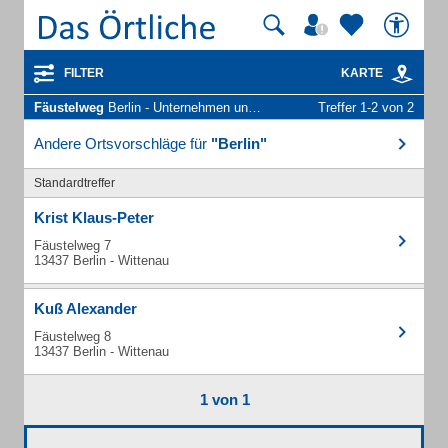
FILTER
KARTE
Fäustelweg
Berlin - Unternehmen und Personen
Treffer 1-2 von 2
Andere Ortsvorschläge für
"Berlin"
Standardtreffer
Krist Klaus-Peter
Fäustelweg 7
13437 Berlin - Wittenau
Kuß Alexander
Fäustelweg 8
13437 Berlin - Wittenau
1 von 1