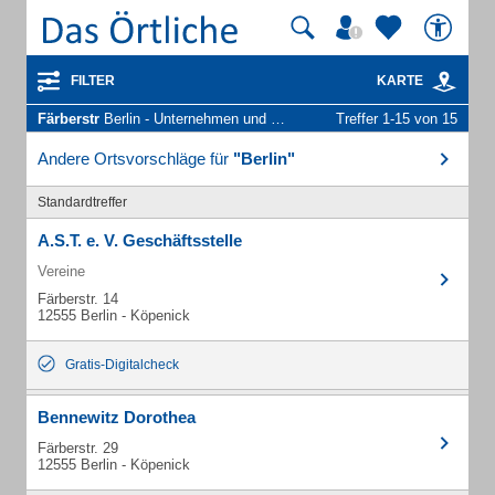
FILTER
KARTE
Färberstr
Berlin - Unternehmen und Personen
Treffer 1-15 von 15
Andere Ortsvorschläge für
"Berlin"
Standardtreffer
A.S.T. e. V. Geschäftsstelle
Vereine
Färberstr. 14
12555 Berlin - Köpenick
Gratis-Digitalcheck
Bennewitz Dorothea
Färberstr. 29
12555 Berlin - Köpenick