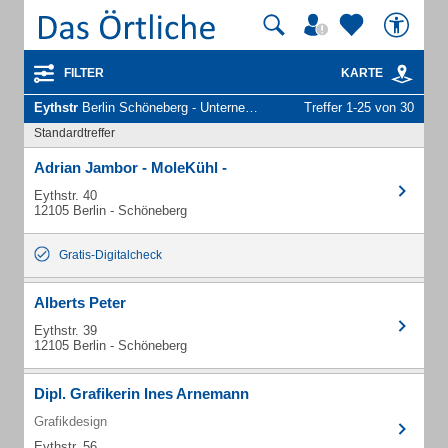
FILTER
KARTE
Eythstr
Berlin Schöneberg - Unternehmen und Personen
Treffer 1-25 von 30
Standardtreffer
Adrian Jambor - MoleKühl -
Eythstr. 40
12105 Berlin - Schöneberg
Gratis-Digitalcheck
Alberts Peter
Eythstr. 39
12105 Berlin - Schöneberg
Dipl. Grafikerin Ines Arnemann
Grafikdesign
Eythstr. 56