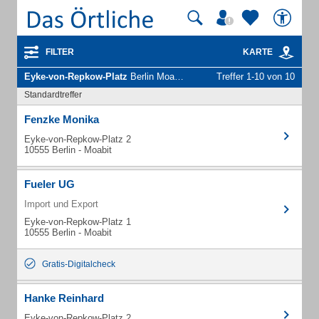
FILTER
KARTE
Eyke-von-Repkow-Platz
Berlin Moabit - Unternehmen und Personen
Treffer 1-10 von 10
Standardtreffer
Fenzke Monika
Eyke-von-Repkow-Platz 2
10555 Berlin - Moabit
Fueler UG
Import und Export
Eyke-von-Repkow-Platz 1
10555 Berlin - Moabit
Gratis-Digitalcheck
Hanke Reinhard
Eyke-von-Repkow-Platz 2