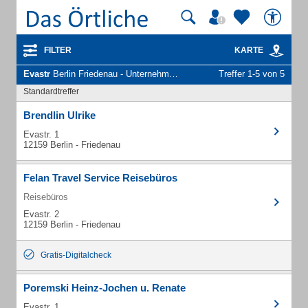
FILTER
KARTE
Evastr
Berlin Friedenau - Unternehmen und Personen
Treffer 1-5 von 5
Standardtreffer
Brendlin Ulrike
Evastr. 1
12159 Berlin - Friedenau
Felan Travel Service Reisebüros
Reisebüros
Evastr. 2
12159 Berlin - Friedenau
Gratis-Digitalcheck
Poremski Heinz-Jochen u. Renate
Evastr. 1