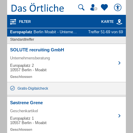
FILTER
KARTE
Europaplatz
Berlin Moabit - Unternehmen und Personen
Treffer 51-69 von 69
Standardtreffer
SOLUTE recruiting GmbH
Unternehmensberatung
Europaplatz 2
10557 Berlin - Moabit
Gratis-Digitalcheck
Søstrene Grene
Geschenkartikel
Europaplatz 1
10557 Berlin - Moabit