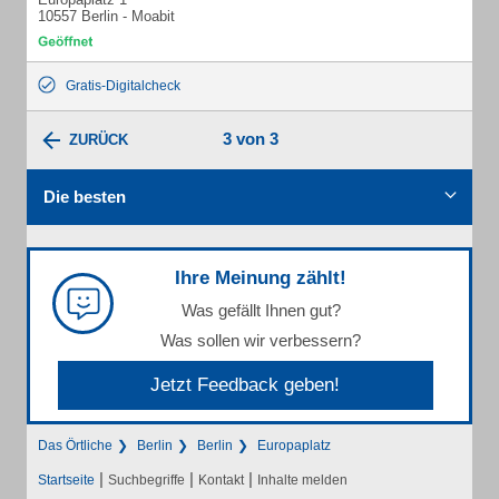
10557 Berlin - Moabit
Gratis-Digitalcheck
3 von 3
ZURÜCK
Die besten
Ihre Meinung zählt!
Was gefällt Ihnen gut?
Was sollen wir verbessern?
Jetzt Feedback geben!
Das Örtliche
Berlin
Berlin
Europaplatz
|
|
|
Startseite
Suchbegriffe
Kontakt
Inhalte melden