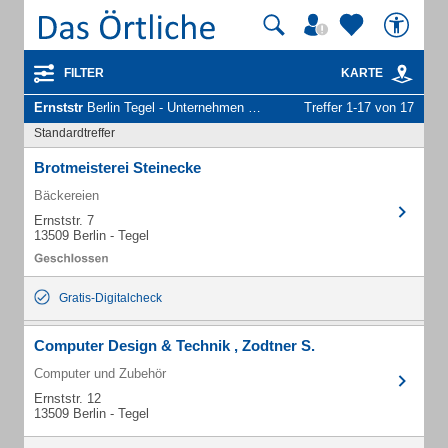
FILTER
KARTE
Ernststr
Berlin Tegel - Unternehmen und Personen
Treffer 1-17 von 17
Standardtreffer
Brotmeisterei Steinecke
Bäckereien
Ernststr. 7
13509 Berlin - Tegel
Gratis-Digitalcheck
Computer Design & Technik , Zodtner S.
Computer und Zubehör
Ernststr. 12
13509 Berlin - Tegel