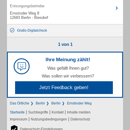
Entsorgungsbetriebe
Ernstroder Weg 8
12683 Berlin - Biesdorf
Gratis-Digitalcheck
1 von 1
Ihre Meinung zählt!
Was gefällt Ihnen gut?
Was sollen wir verbessern?
Jetzt Feedback geben!
Das Örtliche
Berlin
Berlin
Ernstroder Weg
|
|
|
Startseite
Suchbegriffe
Kontakt
Inhalte melden
|
|
Impressum
Nutzungsbedingungen
Datenschutz
Datenschutz-Einstellungen