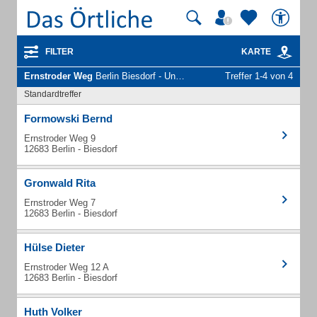
FILTER
KARTE
Ernstroder Weg
Berlin Biesdorf - Unternehmen und Personen
Treffer 1-4 von 4
Standardtreffer
Formowski Bernd
Ernstroder Weg 9
12683 Berlin - Biesdorf
Gronwald Rita
Ernstroder Weg 7
12683 Berlin - Biesdorf
Hülse Dieter
Ernstroder Weg 12 A
12683 Berlin - Biesdorf
Huth Volker