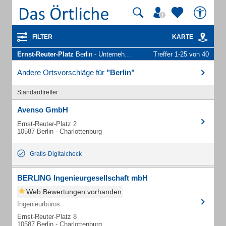
FILTER
KARTE
Ernst-Reuter-Platz
Berlin - Unternehmen und Personen
Treffer 1-25 von 40
Andere Ortsvorschläge für
"Berlin"
Standardtreffer
Avenso GmbH
Ernst-Reuter-Platz 2
10587 Berlin - Charlottenburg
Gratis-Digitalcheck
BERLING Ingenieurgesellschaft mbH
Web Bewertungen vorhanden
Ingenieurbüros
Ernst-Reuter-Platz 8
10587 Berlin - Charlottenburg