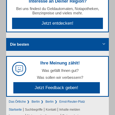
Interesse an Deiner Region?
Bei uns findest du Geldautomaten, Notapotheken,
Benzinpreise und vieles mehr.
Jetzt entdecken!
Die besten
Ihre Meinung zählt!
Was gefällt Ihnen gut?
Was sollen wir verbessern?
Jetzt Feedback geben!
Das Örtliche
Berlin
Berlin
Ernst-Reuter-Platz
|
|
|
Startseite
Suchbegriffe
Kontakt
Inhalte melden