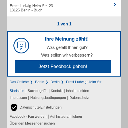
Ernst-Ludwig-Heim-Str. 23
13125 Berlin - Buch
1 von 1
Ihre Meinung zählt!
Was gefällt Ihnen gut?
Was sollen wir verbessern?
Jetzt Feedback geben!
Das Örtliche
Berlin
Berlin
Ernst-Ludwig-Heim-Str
|
|
|
Startseite
Suchbegriffe
Kontakt
Inhalte melden
|
|
Impressum
Nutzungsbedingungen
Datenschutz
Datenschutz-Einstellungen
|
Facebook - Fan werden
Auf Instagram folgen
Über den Messenger suchen