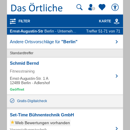
FILTER
KARTE
Ernst-Augustin-Str
Berlin - Unternehmen und Personen
Treffer 51-71 von 71
Andere Ortsvorschläge für
"Berlin"
Standardtreffer
Schmid Bernd
Fitnesstraining
Ernst-Augustin-Str. 1 A
12489 Berlin - Adlershof
Gratis-Digitalcheck
Set-Time Bühnentechnik GmbH
Web Bewertungen vorhanden
Veranstaltungstechnik